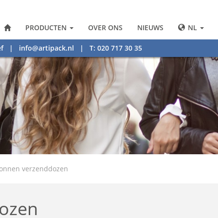
PRODUCTEN
OVER ONS
NIEUWS
NL
f
|
info@artipack.nl
| T: 020 717 30 35
tonnen verzenddozen
dozen