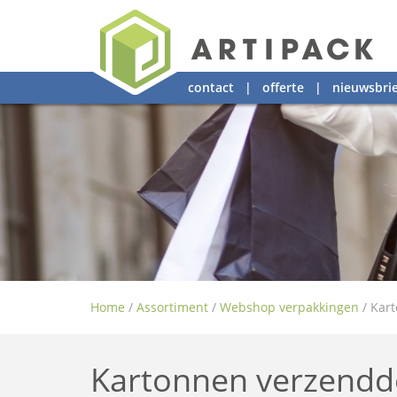
contact
|
offerte
|
nieuwsbrie
Home
/
Assortiment
/
Webshop verpakkingen
/
Kar
Kartonnen verzend