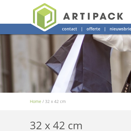
contact
|
offerte
|
nieuwsbrie
Home
/
32 x 42 cm
32 x 42 cm