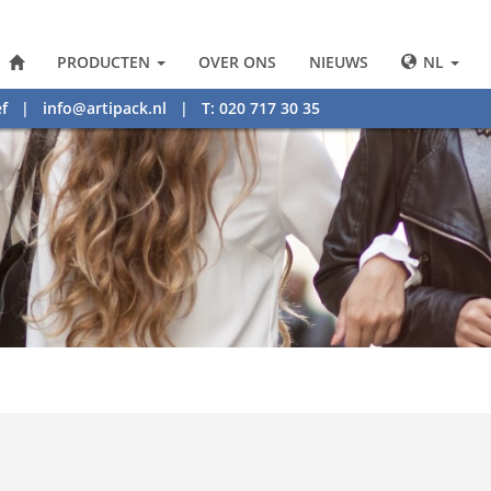
PRODUCTEN
OVER ONS
NIEUWS
NL
f
|
info@artipack.nl
| T: 020 717 30 35