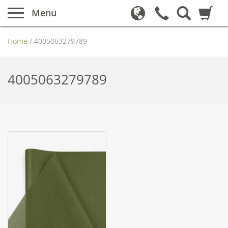
Menu
Home
/
4005063279789
4005063279789