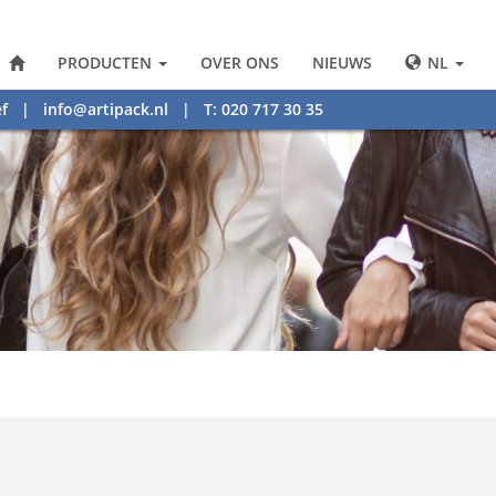
PRODUCTEN
OVER ONS
NIEUWS
NL
f
|
info@artipack.nl
| T: 020 717 30 35