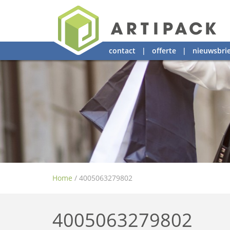
contact
|
offerte
|
nieuwsbrie
Home
/
4005063279802
4005063279802