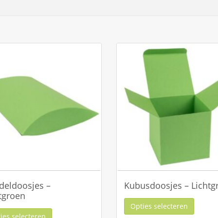
deldoosjes –
Kubusdoosjes – Lichtg
tgroen
Opties selecteren
ies selecteren