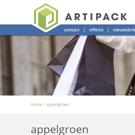
contact
|
offerte
|
nieuwsbrie
Home
/
appelgroen
appelgroen