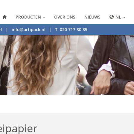
PRODUCTEN
OVER ONS
NIEUWS
NL
f
|
info@artipack.nl
| T: 020 717 30 35
eipapier