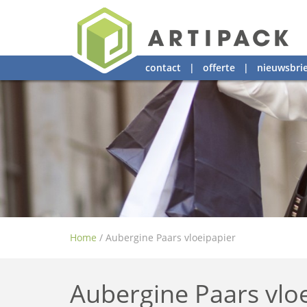
contact
|
offerte
|
nieuwsbrie
Home
/
Aubergine Paars vloeipapier
Aubergine Paars vlo