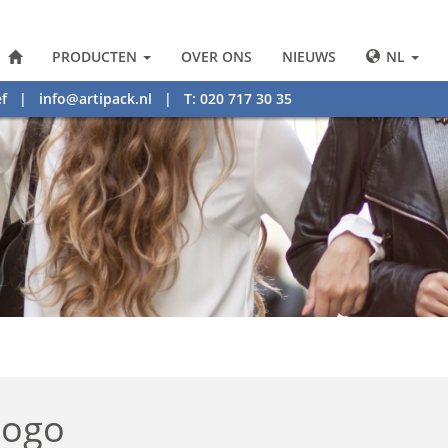
PRODUCTEN
OVER ONS
NIEUWS
NL
f
|
info@artipack.nl
| T: 020 717 30 35
logo