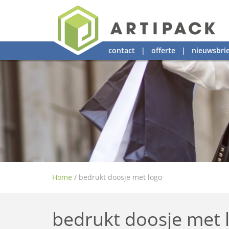
contact
|
offerte
|
nieuwsbrie
Home
/
bedrukt doosje met logo
bedrukt doosje met 