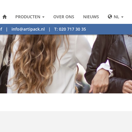
PRODUCTEN
OVER ONS
NIEUWS
NL
f
|
info@artipack.nl
| T: 020 717 30 35