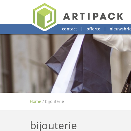
contact
|
offerte
|
nieuwsbrie
Home
/
bijouterie
bijouterie