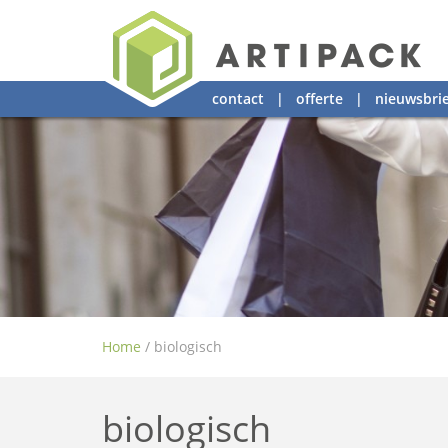
contact
|
offerte
|
nieuwsbrie
Home
/
biologisch
biologisch