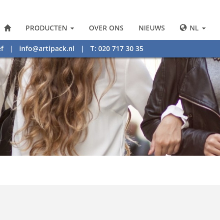
PRODUCTEN
OVER ONS
NIEUWS
NL
f
|
info@artipack.nl
| T: 020 717 30 35