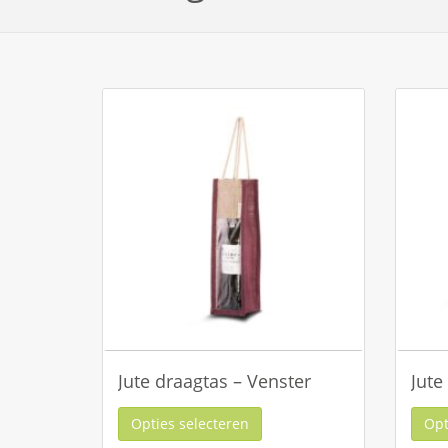
Jute draagtas – Venster
Jute
Opties selecteren
Opt