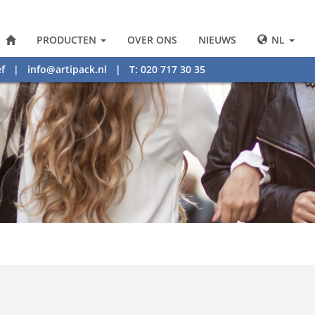
PRODUCTEN
OVER ONS
NIEUWS
NL
f
|
info@artipack.nl
| T: 020 717 30 35