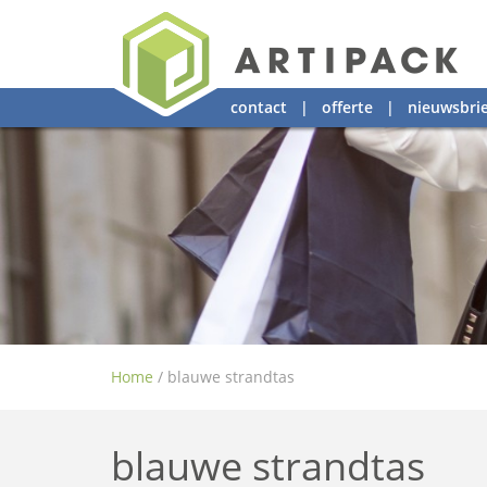
contact
|
offerte
|
nieuwsbrie
Home
/
blauwe strandtas
blauwe strandtas