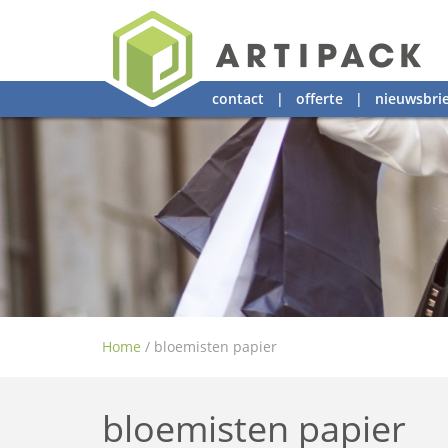
contact
|
offerte
|
nieuwsbrie
Home
/
bloemisten papier
bloemisten papier