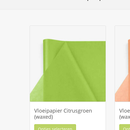
Vloeipapier Citrusgroen
Vloe
(waxed)
(wax
Opties selecteren
Opt