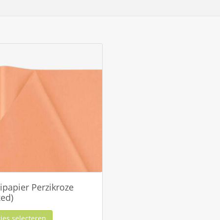
ipapier Perzikroze
ed)
ies selecteren