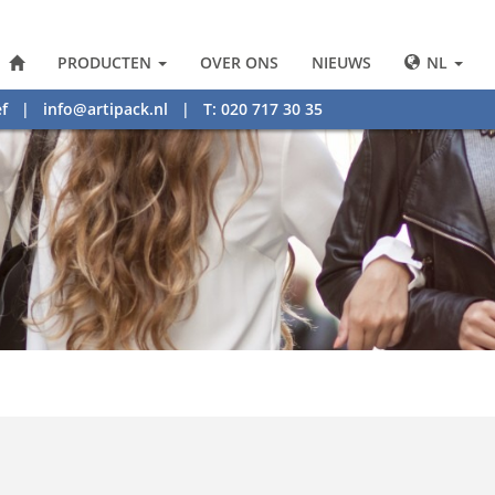
PRODUCTEN
OVER ONS
NIEUWS
NL
f
|
info@artipack.nl
| T: 020 717 30 35