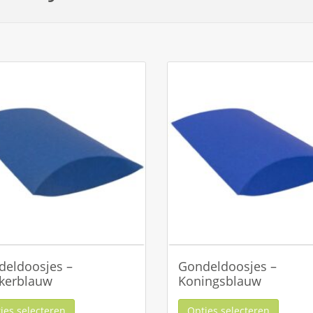
deldoosjes –
Gondeldoosjes –
kerblauw
Koningsblauw
ies selecteren
Opties selecteren