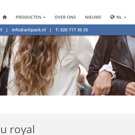
PRODUCTEN
OVER ONS
NIEUWS
NL
f
|
info@artipack.nl
| T: 020 717 30 35
eu royal