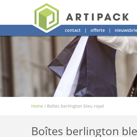
contact
|
offerte
|
nieuwsbrie
Home
/
Boîtes berlington bleu royal
Boîtes berlington bl