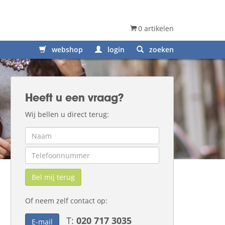
0 artikelen
webshop
login
zoeken
Heeft u een vraag?
Wij bellen u direct terug:
Bel mij terug
Of neem zelf contact op:
T:
020 717 3035
E-mail