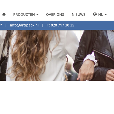
PRODUCTEN
OVER ONS
NIEUWS
NL
f
|
info@artipack.nl
| T: 020 717 30 35