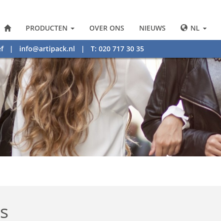
PRODUCTEN
OVER ONS
NIEUWS
NL
f
|
info@artipack.nl
| T: 020 717 30 35
s