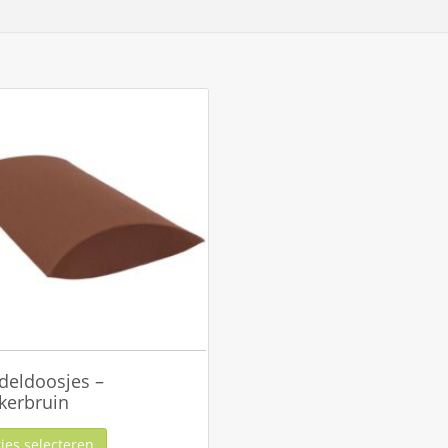
deldoosjes –
kerbruin
ies selecteren