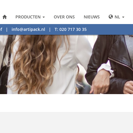
PRODUCTEN
OVER ONS
NIEUWS
NL
f
|
info@artipack.nl
| T: 020 717 30 35