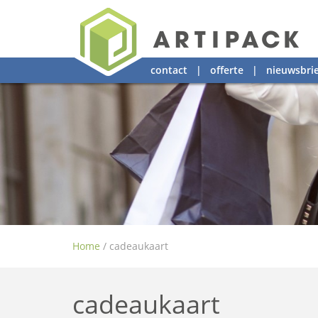
contact
|
offerte
|
nieuwsbrie
Home
/
cadeaukaart
cadeaukaart