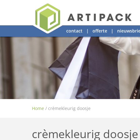
contact
|
offerte
|
nieuwsbrie
Home
/
crèmekleurig doosje
crèmekleurig doosje