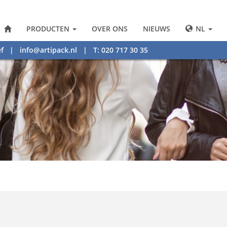
PRODUCTEN
OVER ONS
NIEUWS
NL
f
|
info@artipack.nl
| T: 020 717 30 35