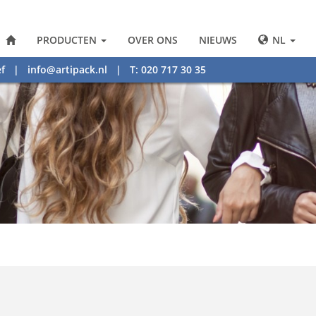
PRODUCTEN
OVER ONS
NIEUWS
NL
f
|
info@artipack.nl
| T: 020 717 30 35