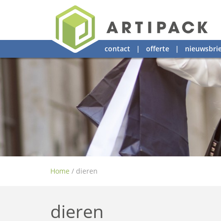
contact
|
offerte
|
nieuwsbrie
Home
/
dieren
dieren