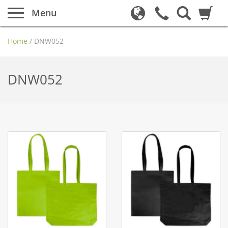
Menu
Home
/
DNW052
DNW052