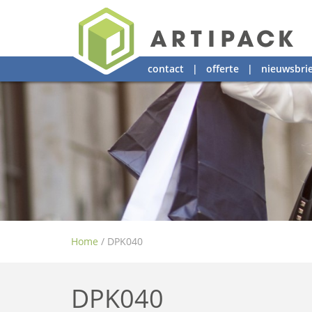
contact
|
offerte
|
nieuwsbrie
Home
/
DPK040
DPK040