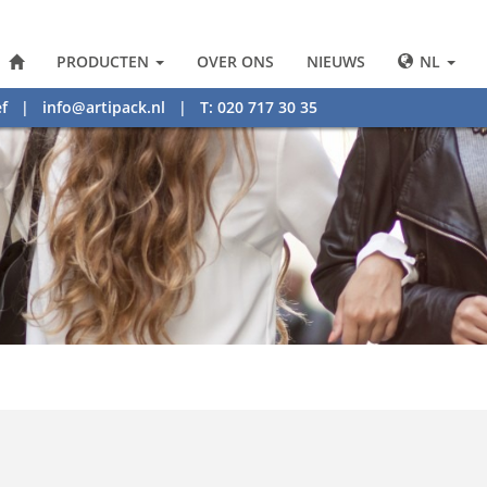
PRODUCTEN
OVER ONS
NIEUWS
NL
f
|
info@artipack.nl
| T: 020 717 30 35