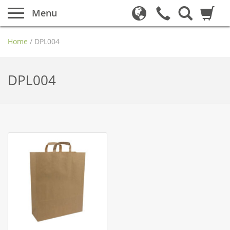
Menu
Home
/
DPL004
DPL004