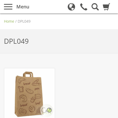
Menu
Home
/
DPL049
DPL049