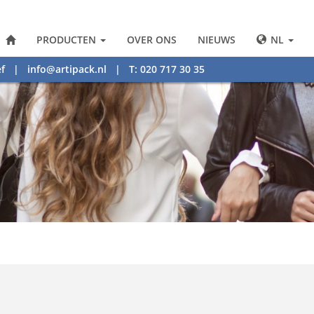
PRODUCTEN
OVER ONS
NIEUWS
NL
f
|
info@artipack.nl
| T: 020 717 30 35