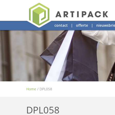
contact
|
offerte
|
nieuwsbrie
Home
/
DPL058
DPL058