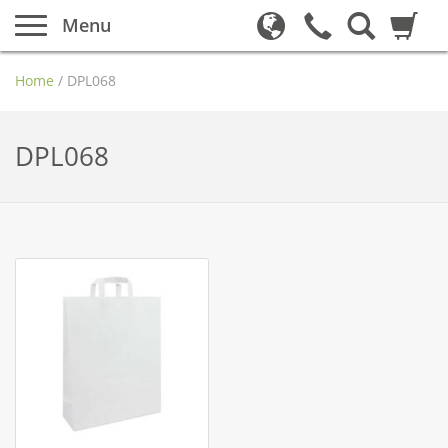
Menu
Home
/
DPL068
DPL068