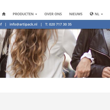
PRODUCTEN
OVER ONS
NIEUWS
NL
f
|
info@artipack.nl
| T: 020 717 30 35