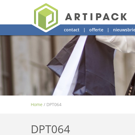
contact
|
offerte
|
nieuwsbrie
Home
/
DPT064
DPT064