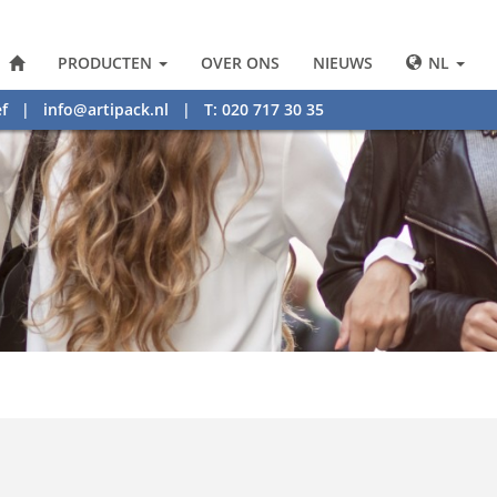
PRODUCTEN
OVER ONS
NIEUWS
NL
f
|
info@artipack.nl
| T: 020 717 30 35