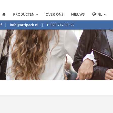
PRODUCTEN
OVER ONS
NIEUWS
NL
f
|
info@artipack.nl
| T: 020 717 30 35