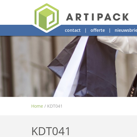
contact
|
offerte
|
nieuwsbrie
Home
/
KDT041
KDT041