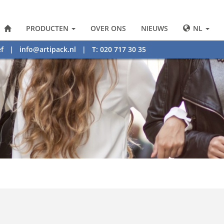
PRODUCTEN
OVER ONS
NIEUWS
NL
f
|
info@artipack.nl
| T: 020 717 30 35