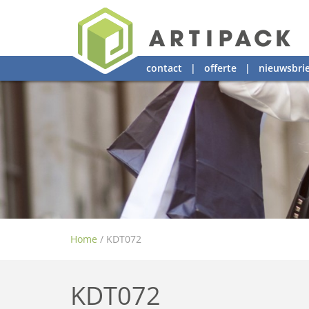
contact
|
offerte
|
nieuwsbrie
Home
/
KDT072
KDT072