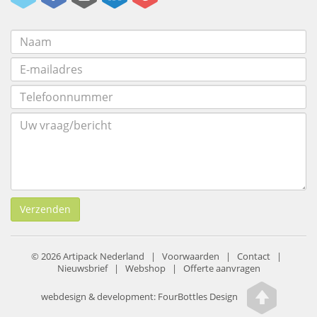
Verzenden
© 2026 Artipack Nederland |
Voorwaarden
|
Contact
|
Nieuwsbrief
|
Webshop
|
Offerte aanvragen
webdesign & development:
FourBottles Design