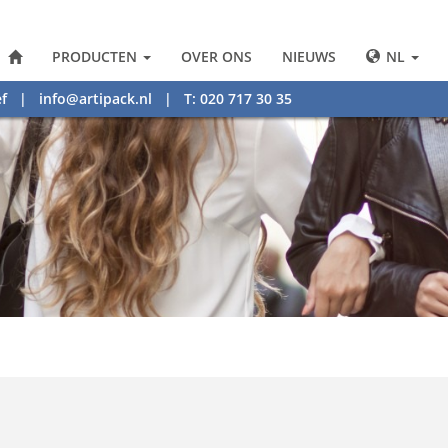
PRODUCTEN
OVER ONS
NIEUWS
NL
f
|
info@artipack.nl
| T: 020 717 30 35