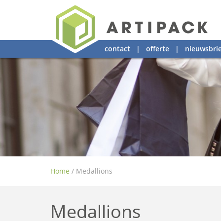
contact
|
offerte
|
nieuwsbrie
Home
/
Medallions
Medallions