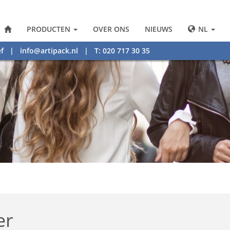
PRODUCTEN
OVER ONS
NIEUWS
NL
f
|
info@artipack.nl
| T: 020 717 30 35
er