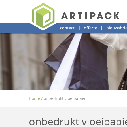
contact
|
offerte
|
nieuwsbrie
Home
/
onbedrukt vloeipapier
onbedrukt vloeipapi