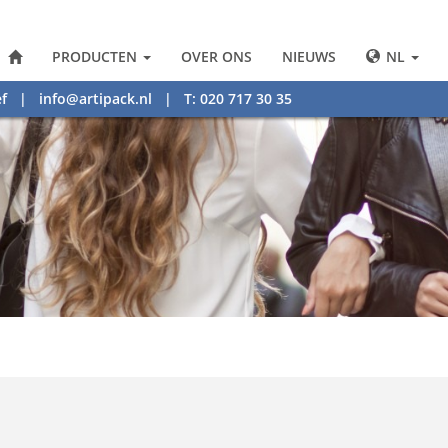
PRODUCTEN
OVER ONS
NIEUWS
NL
f
|
info@artipack.nl
| T: 020 717 30 35