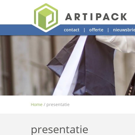
contact
|
offerte
|
nieuwsbrie
Home
/
presentatie
presentatie