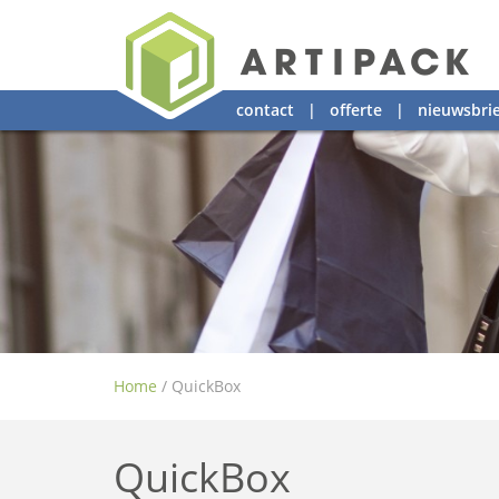
contact
|
offerte
|
nieuwsbrie
Home
/
QuickBox
QuickBox