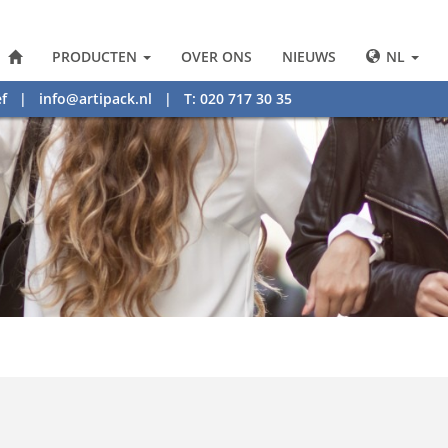
PRODUCTEN
OVER ONS
NIEUWS
NL
f
|
info@artipack.nl
| T: 020 717 30 35