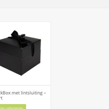
kBox met lintsluiting –
rt
ies selecteren