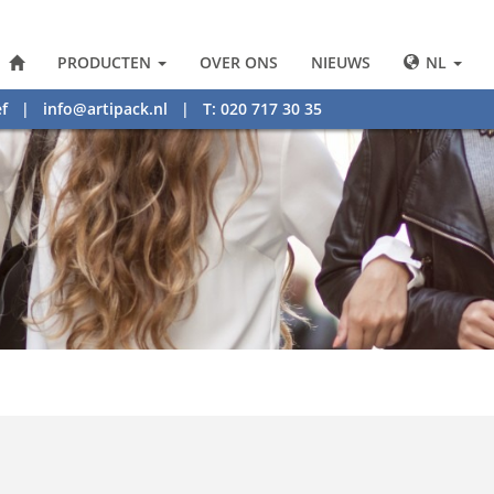
PRODUCTEN
OVER ONS
NIEUWS
NL
f
|
info@artipack.nl
| T: 020 717 30 35