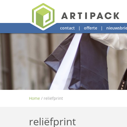
contact
|
offerte
|
nieuwsbrie
Home
/
reliëfprint
reliëfprint