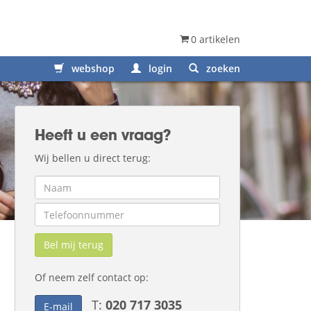
0 artikelen
webshop
login
zoeken
Heeft u een vraag?
Wij bellen u direct terug:
Bel mij terug
Of neem zelf contact op:
T:
020 717 3035
E-mail