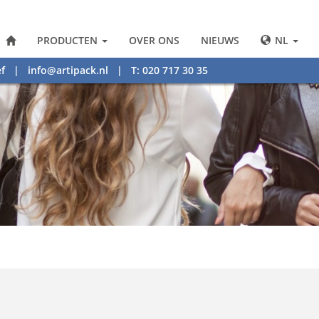
PRODUCTEN
OVER ONS
NIEUWS
NL
f
|
info@artipack.nl
| T: 020 717 30 35