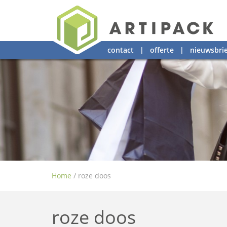
contact
|
offerte
|
nieuwsbrie
Home
/
roze doos
roze doos