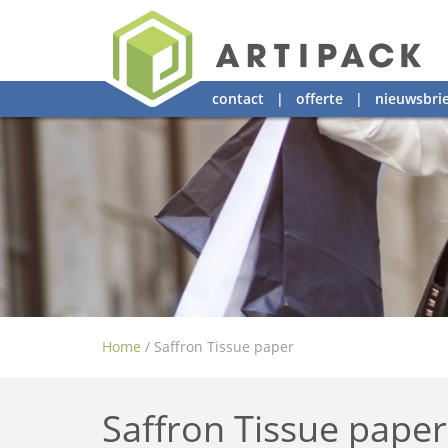
contact
|
offerte
|
nieuwsbrie
Home
/
Saffron Tissue paper
Saffron Tissue paper