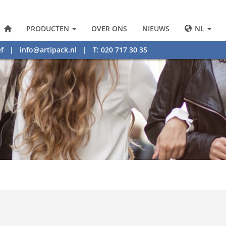
PRODUCTEN
OVER ONS
NIEUWS
NL
f
|
info@artipack.nl
| T: 020 717 30 35