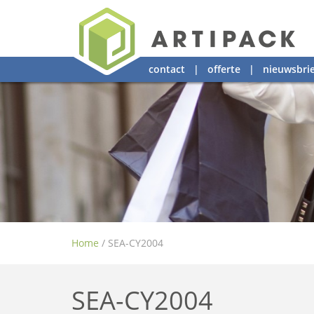
contact
|
offerte
|
nieuwsbrie
Home
/
SEA-CY2004
SEA-CY2004