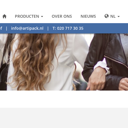
PRODUCTEN
OVER ONS
NIEUWS
NL
f
|
info@artipack.nl
| T: 020 717 30 35