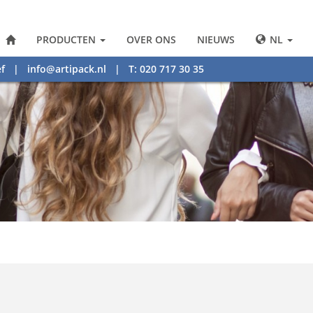
PRODUCTEN
OVER ONS
NIEUWS
NL
f
|
info@artipack.nl
| T: 020 717 30 35