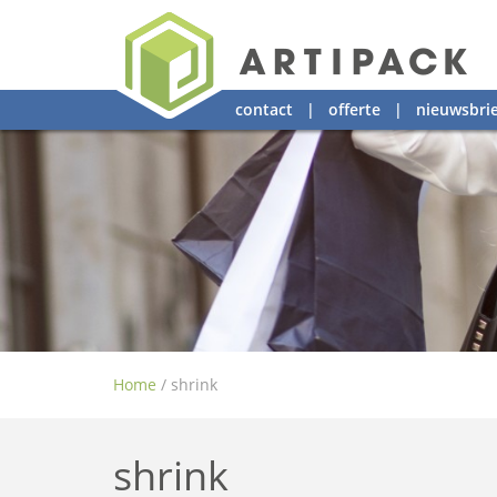
contact
|
offerte
|
nieuwsbrie
Home
/
shrink
shrink