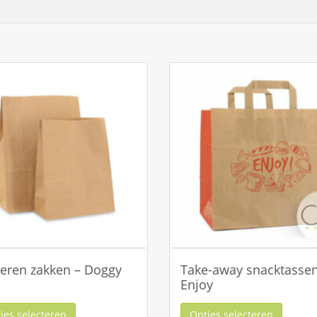
eren zakken – Doggy
Take-away snacktassen
Enjoy
ies selecteren
Opties selecteren