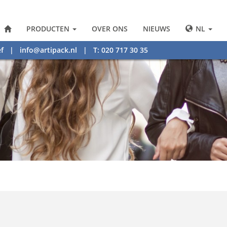
PRODUCTEN
OVER ONS
NIEUWS
NL
f
|
info@artipack.nl
| T: 020 717 30 35