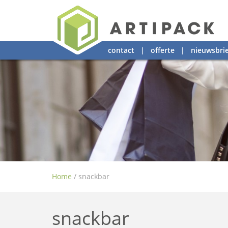
contact
|
offerte
|
nieuwsbrie
Home
/
snackbar
snackbar