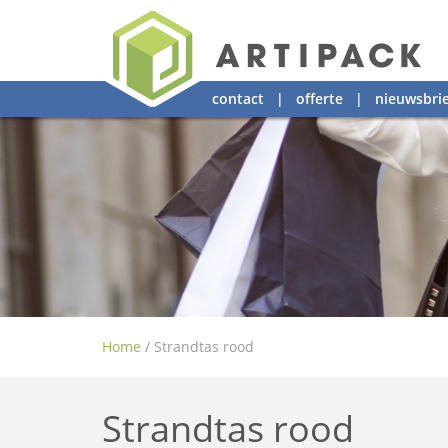
contact
|
offerte
|
nieuwsbrie
Home
/
Strandtas rood
Strandtas rood