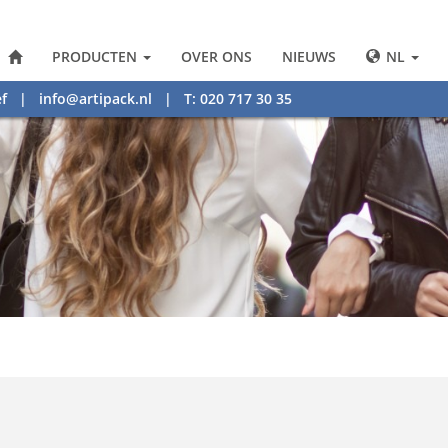
PRODUCTEN
OVER ONS
NIEUWS
NL
f
|
info@artipack.nl
| T: 020 717 30 35