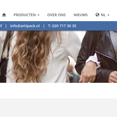
PRODUCTEN
OVER ONS
NIEUWS
NL
f
|
info@artipack.nl
| T: 020 717 30 35