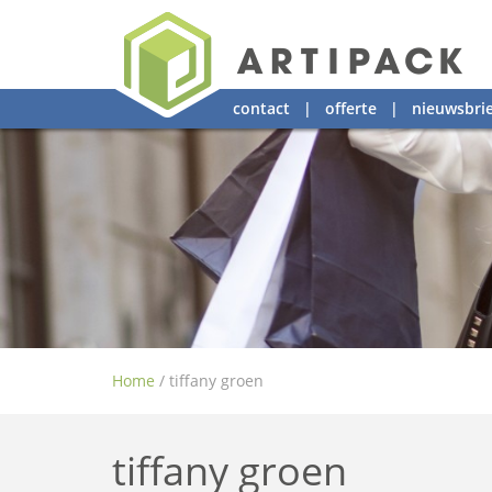
contact
|
offerte
|
nieuwsbrie
Home
/
tiffany groen
tiffany groen