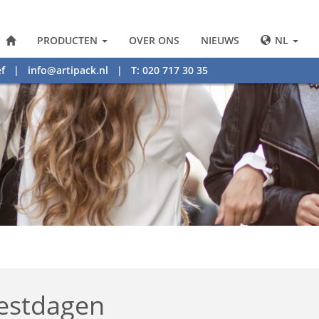
PRODUCTEN
OVER ONS
NIEUWS
NL
f
|
info@artipack.nl
| T: 020 717 30 35
eestdagen