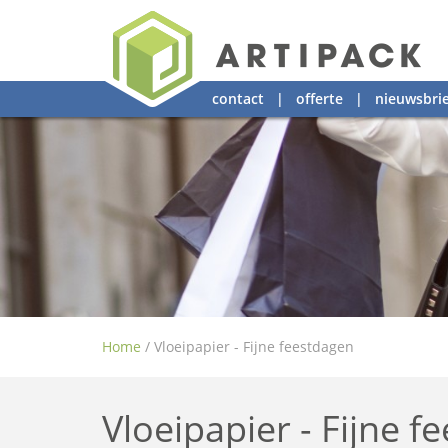
contact
|
offerte
|
nieuwsbrie
Home
/
Vloeipapier - Fijne feestdagen
Vloeipapier - Fijne f