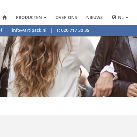
PRODUCTEN
OVER ONS
NIEUWS
NL
f
|
info@artipack.nl
| T: 020 717 30 35