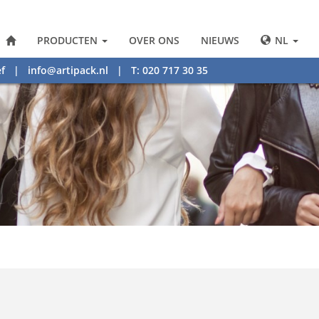
PRODUCTEN
OVER ONS
NIEUWS
NL
f
|
info@artipack.nl
| T: 020 717 30 35