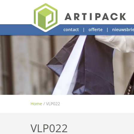
contact
|
offerte
|
nieuwsbrie
Home
/
VLP022
VLP022