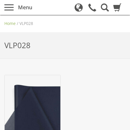
Menu
Home
/
VLP028
VLP028