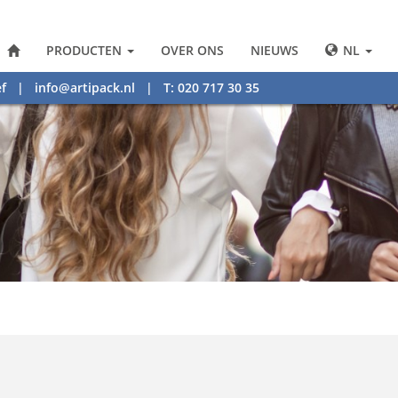
PRODUCTEN
OVER ONS
NIEUWS
NL
f
|
info@artipack.nl
| T: 020 717 30 35