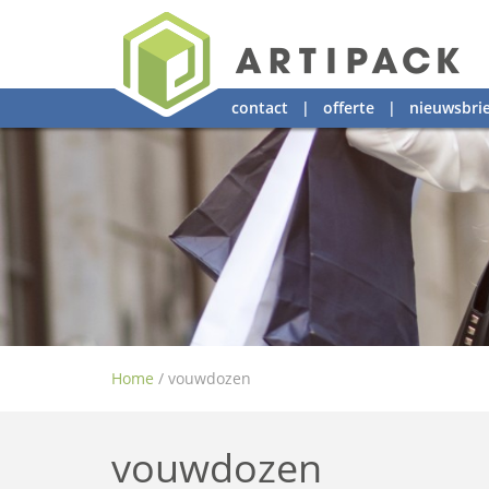
contact
|
offerte
|
nieuwsbrie
Home
/
vouwdozen
vouwdozen