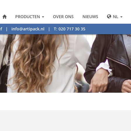
PRODUCTEN
OVER ONS
NIEUWS
NL
f
|
info@artipack.nl
| T: 020 717 30 35