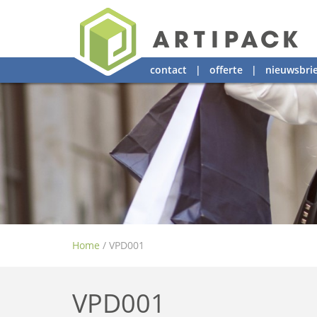
contact
|
offerte
|
nieuwsbrie
Home
/
VPD001
VPD001