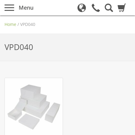
Menu
Home
/
VPD040
VPD040