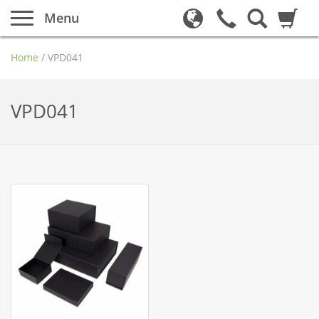
Menu
Home
/
VPD041
VPD041