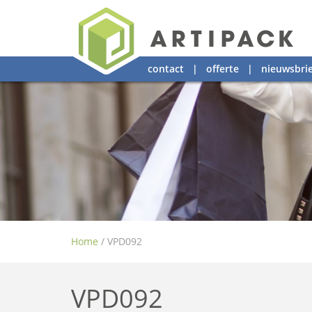
contact
|
offerte
|
nieuwsbrie
Home
/
VPD092
VPD092